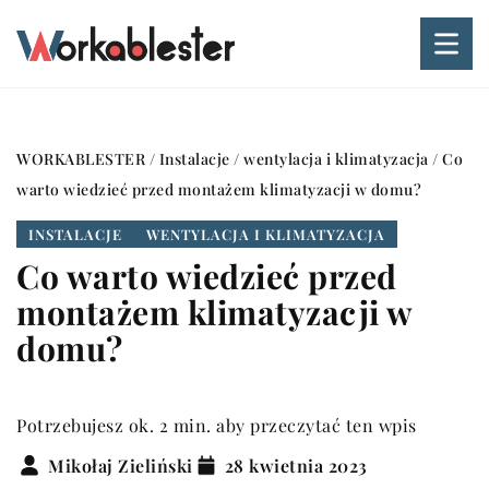
WORKABLESTER
/
Instalacje
/
wentylacja i klimatyzacja
/
Co
warto wiedzieć przed montażem klimatyzacji w domu?
INSTALACJE
WENTYLACJA I KLIMATYZACJA
Co warto wiedzieć przed
montażem klimatyzacji w
domu?
Potrzebujesz ok. 2 min. aby przeczytać ten wpis
Mikołaj Zieliński
28 kwietnia 2023