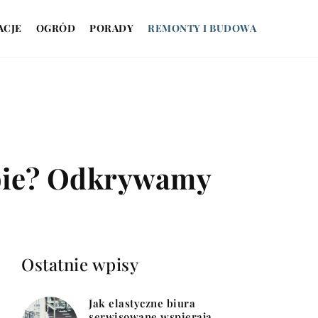
ACJE
OGRÓD
PORADY
REMONTY I BUDOWA
iebie? Odkrywamy
Ostatnie wpisy
Jak elastyczne biura
serwisowane wspierają