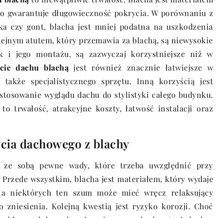
o gwarantuje długowieczność pokrycia. W porównaniu z
ka czy gont, blacha jest mniej podatna na uszkodzenia
ejnym atutem, który przemawia za blachą, są niewysokie
k i jego montażu, są zazwyczaj korzystniejsze niż w
cie dachu blachą
jest również znacznie łatwiejsze w
a także specjalistycznego sprzętu. Inną korzyścią jest
tosowanie wyglądu dachu do stylistyki całego budynku.
o trwałość, atrakcyjne koszty, łatwość instalacji oraz
cia dachowego z blachy
 ze sobą pewne wady, które trzeba uwzględnić przy
rzede wszystkim, blacha jest materiałem, który wydaje
la niektórych ten szum może mieć wręcz relaksujący
 zniesienia. Kolejną kwestią jest ryzyko korozji. Choć