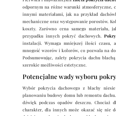
odpornym na różne warunki atmosferyczne, c
innymi materiałami, jak na przykład dachów
mechaniczne oraz występowanie porostów. Kol
koszty. Zarówno cena samego materiału, ja
przypadku innych pokryć dachowych.
Pokry
instalacji. Wymaga mniejszej ilości czasu, 
mnogość wzorów i kolorów, co pozwala na dos
Podsumowując, zalety pokrycia dachu blachą t
szerokie możliwości estetyczne.
Potencjalne wady wyboru pokry
Wybór pokrycia dachowego z blachy niesie
planowaniu budowy domu lub remontu dachu. P
dźwięk podczas opadów deszczu. Chociaż d
charakter, dla innych może okazać się nie do