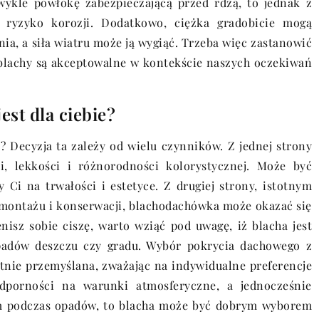
wykle powłokę zabezpieczającą przed rdzą, to jednak z
 ryzyko korozji. Dodatkowo, ciężka gradobicie mogą
a, a siła wiatru może ją wygiąć. Trzeba więc zastanowić
z blachy są akceptowalne w kontekście naszych oczekiwań
est dla ciebie?
? Decyzja ta zależy od wielu czynników. Z jednej strony
i, lekkości i różnorodności kolorystycznej. Może być
 Ci na trwałości i estetyce. Z drugiej strony, istotnym
 montażu i konserwacji, blachodachówka może okazać się
isz sobie ciszę, warto wziąć pod uwagę, iż blacha jest
padów deszczu czy gradu. Wybór pokrycia dachowego z
atnie przemyślana, zważając na indywidualne preferencje
odporności na warunki atmosferyczne, a jednocześnie
zum podczas opadów, to blacha może być dobrym wyborem