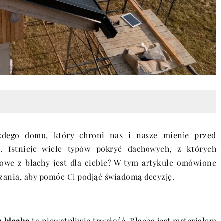
żdego domu, który chroni nas i nasze mienie przed
. Istnieje wiele typów pokryć dachowych, z których
howe z blachy jest dla ciebie? W tym artykule omówione
ązania, aby pomóc Ci podjąć świadomą decyzję.
u blachą
to niewątpliwie trwałość. Blacha jest materiałem