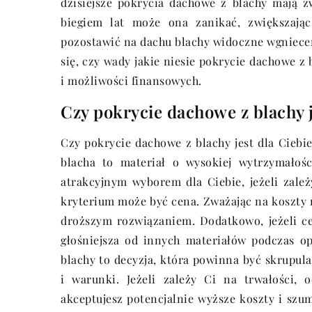
dzisiejsze pokrycia dachowe z blachy mają z
biegiem lat może ona zanikać, zwiększając
pozostawić na dachu blachy widoczne wgnieceni
się, czy wady jakie niesie pokrycie dachowe 
i możliwości finansowych.
Czy pokrycie dachowe z blachy j
Czy pokrycie dachowe z blachy jest dla Ciebie
blacha to materiał o wysokiej wytrzymałośc
atrakcyjnym wyborem dla Ciebie, jeżeli zależy
kryterium może być cena. Zważając na koszty
droższym rozwiązaniem. Dodatkowo, jeżeli cen
głośniejsza od innych materiałów podczas o
blachy to decyzja, która powinna być skrupul
i warunki. Jeżeli zależy Ci na trwałości, 
akceptujesz potencjalnie wyższe koszty i s