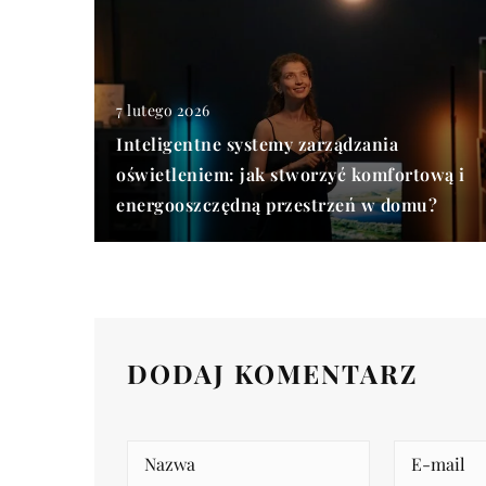
7 lutego 2026
Inteligentne systemy zarządzania
oświetleniem: jak stworzyć komfortową i
energooszczędną przestrzeń w domu?
DODAJ KOMENTARZ