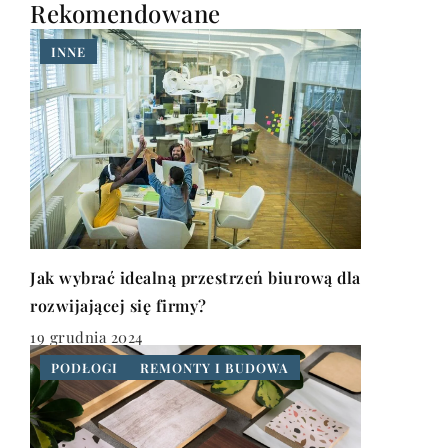
Rekomendowane
INNE
Jak wybrać idealną przestrzeń biurową dla
rozwijającej się firmy?
19 grudnia 2024
PODŁOGI
REMONTY I BUDOWA