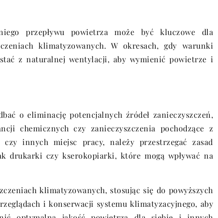
dniego przepływu powietrza może być kluczowe dla
czeniach klimatyzowanych. W okresach, gdy warunki
stać z naturalnej wentylacji, aby wymienić powietrze i
bać o eliminację potencjalnych źródeł zanieczyszczeń,
ancji chemicznych czy zanieczyszczenia pochodzące z
czy innych miejsc pracy, należy przestrzegać zasad
jak drukarki czy kserokopiarki, które mogą wpływać na
zczeniach klimatyzowanych, stosując się do powyższych
rzeglądach i konserwacji systemu klimatyzacyjnego, aby
ić optymalną jakość powietrza dla siebie i innych