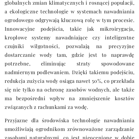
globalnych zmian klimatycznych i rosnącej populacji,
a ekologiczne technologie w systemach nawadniania
ogrodowego odgrywają kluczową rolę w tym procesie.
Innowacyjne podejścia, takie jak mikroirygacja,
kroplowe systemy nawadniające czy inteligentne
czujniki wilgotności, pozwalają na precyzyjne
dostarczanie wody tam, gdzie jest to naprawdę
potrzebne, eliminując straty spowodowane
nadmiernym podlewaniem. Dzięki takiemu podejściu,
redukcja zużycia wody osiąga nawet 50%, co przekłada
się nie tylko na ochronę zasobów wodnych, ale także
ma bezpośredni wpływ na zmniejszenie kosztów
związanych z rachunkami za wodę.
Przyjazne dla środowiska technologie nawadniania
umożliwiają ogrodnikom zrównoważone zarządzanie
zasobami naturalnymi, co jest nieocenione w dobie