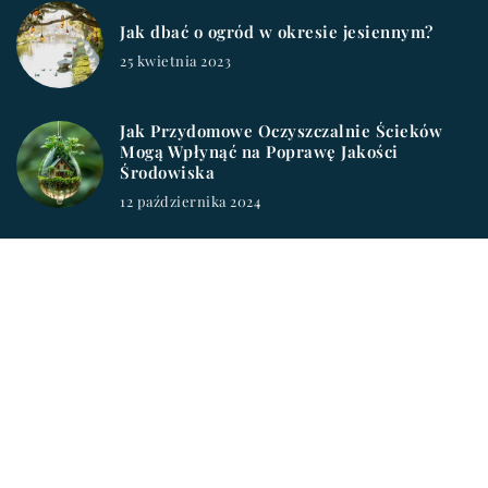
Jak dbać o ogród w okresie jesiennym?
25 kwietnia 2023
Jak Przydomowe Oczyszczalnie Ścieków
Mogą Wpłynąć na Poprawę Jakości
Środowiska
12 października 2024
workablester.pl © 2023. Wszelkie prawa zastrzeżone.
W ramach naszej witryny stosujemy pliki cookies. Korzystanie
z witryny bez zmiany ustawień dot. cookies oznacza, że będą
one zamieszczane w Państwa urządzeniu końcowym. Zmiany
ustawień można dokonać w każdym momencie. Więcej
szczegółów na podstronie
Polityka prywatności
.