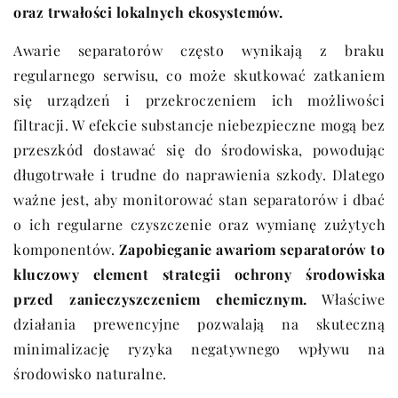
oraz trwałości lokalnych ekosystemów.
Awarie separatorów często wynikają z braku
regularnego serwisu, co może skutkować zatkaniem
się urządzeń i przekroczeniem ich możliwości
filtracji. W efekcie substancje niebezpieczne mogą bez
przeszkód dostawać się do środowiska, powodując
długotrwałe i trudne do naprawienia szkody. Dlatego
ważne jest, aby monitorować stan separatorów i dbać
o ich regularne czyszczenie oraz wymianę zużytych
komponentów.
Zapobieganie awariom separatorów to
kluczowy element strategii ochrony środowiska
przed zanieczyszczeniem chemicznym.
Właściwe
działania prewencyjne pozwalają na skuteczną
minimalizację ryzyka negatywnego wpływu na
środowisko naturalne.