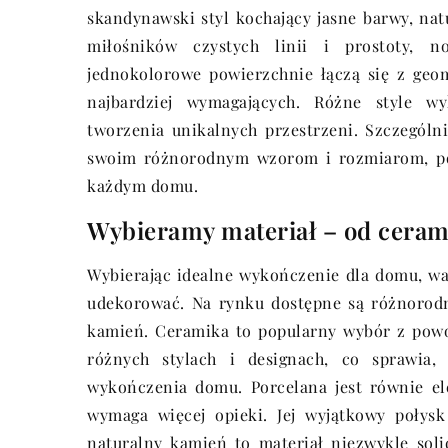
skandynawski styl kochający jasne barwy, nat
miłośników czystych linii i prostoty, 
jednokolorowe powierzchnie łączą się z geo
najbardziej wymagających. Różne style w
tworzenia unikalnych przestrzeni. Szczegól
swoim różnorodnym wzorom i rozmiarom, poz
każdym domu.
Wybieramy materiał – od ceram
Wybierając idealne wykończenie dla domu, wa
udekorować. Na rynku dostępne są różnorodn
kamień. Ceramika to popularny wybór z powod
różnych stylach i designach, co sprawia
wykończenia domu. Porcelana jest równie el
wymaga więcej opieki. Jej wyjątkowy połys
naturalny kamień to materiał niezwykle sol