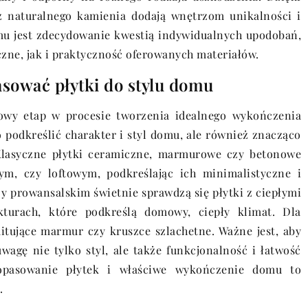
 z naturalnego kamienia dodają wnętrzom unikalności i
mu jest zdecydowanie kwestią indywidualnych upodobań,
zne, jak i praktyczność oferowanych materiałów.
sować płytki do stylu domu
owy etap w procesie tworzenia idealnego wykończenia
 podkreślić charakter i styl domu, ale również znacząco
Klasyczne płytki ceramiczne, marmurowe czy betonowe
, czy loftowym, podkreślając ich minimalistyczne i
y prowansalskim świetnie sprawdzą się płytki z ciepłymi
kturach, które podkreślą domowy, ciepły klimat. Dla
itujące marmur czy kruszce szlachetne. Ważne jest, aby
agę nie tylko styl, ale także funkcjonalność i łatwość
dopasowanie płytek i właściwe wykończenie domu to
.