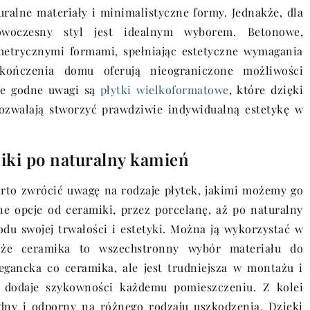
uralne materiały i minimalistyczne formy. Jednakże, dla
nowoczesny styl jest idealnym wyborem. Betonowe,
metrycznymi formami, spełniając estetyczne wymagania
ykończenia domu oferują nieograniczone możliwości
nie godne uwagi są
płytki wielkoformatowe
, które dzięki
walają stworzyć prawdziwie indywidualną estetykę w
iki po naturalny kamień
rto zwrócić uwagę na rodzaje płytek, jakimi możemy go
e opcje od ceramiki, przez porcelanę, aż po naturalny
u swojej trwałości i estetyki. Można ją wykorzystać w
, że ceramika to wszechstronny wybór materiału do
egancka co ceramika, ale jest trudniejsza w montażu i
k dodaje szykowności każdemu pomieszczeniu. Z kolei
idny i odporny na różnego rodzaju uszkodzenia. Dzięki