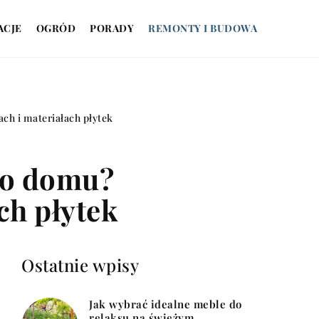
ACJE
OGRÓD
PORADY
REMONTY I BUDOWA
ch i materiałach płytek
go domu?
ch płytek
Ostatnie wpisy
Jak wybrać idealne meble do
relaksu na świeżym