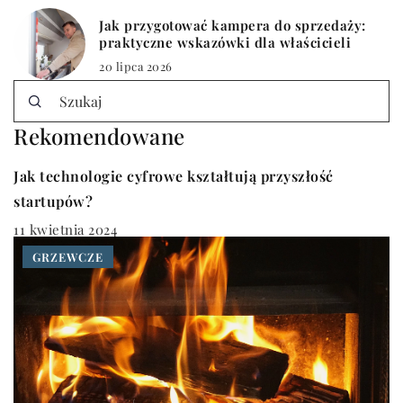
Jak przygotować kampera do sprzedaży:
praktyczne wskazówki dla właścicieli
20 lipca 2026
Rekomendowane
INNE
Jak technologie cyfrowe kształtują przyszłość
startupów?
11 kwietnia 2024
GRZEWCZE