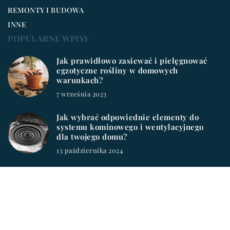
REMONTY I BUDOWA
INNE
POPULARNE WPISY
Jak prawidłowo zasiewać i pielęgnować
egzotyczne rośliny w domowych
warunkach?
7 września 2023
Jak wybrać odpowiednie elementy do
systemu kominowego i wentylacyjnego
dla twojego domu?
13 października 2024
workablester.pl © 2023. Wszelkie prawa zastrzeżone.
W ramach naszej witryny stosujemy pliki cookies. Korzystanie
z witryny bez zmiany ustawień dot. cookies oznacza, że będą