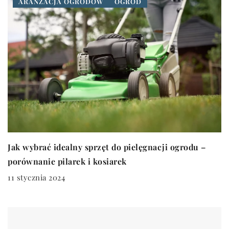
ARANŻACJA OGRODÓW
OGRÓD
Jak wybrać idealny sprzęt do pielęgnacji ogrodu –
porównanie pilarek i kosiarek
11 stycznia 2024