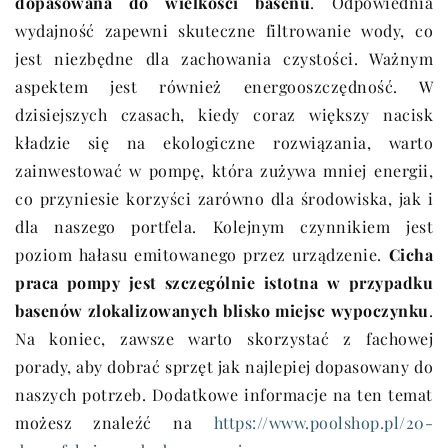
dopasowana do wielkości basenu
. Odpowiednia
wydajność zapewni skuteczne filtrowanie wody, co
jest niezbędne dla zachowania czystości. Ważnym
aspektem jest również energooszczędność. W
dzisiejszych czasach, kiedy coraz większy nacisk
kładzie się na ekologiczne rozwiązania, warto
zainwestować w pompę, która zużywa mniej energii,
co przyniesie korzyści zarówno dla środowiska, jak i
dla naszego portfela. Kolejnym czynnikiem jest
poziom hałasu emitowanego przez urządzenie.
Cicha
praca pompy jest szczególnie istotna w przypadku
basenów zlokalizowanych blisko miejsc wypoczynku
.
Na koniec, zawsze warto skorzystać z fachowej
porady, aby dobrać sprzęt jak najlepiej dopasowany do
naszych potrzeb. Dodatkowe informacje na ten temat
możesz znaleźć na
https://www.poolshop.pl/20-