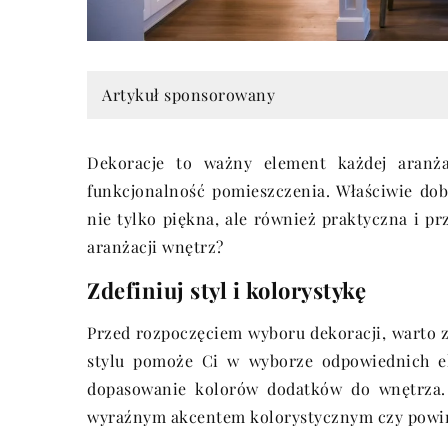
Artykuł sponsorowany
Dekoracje to ważny element każdej aranża
funkcjonalność pomieszczenia. Właściwie dobr
nie tylko piękna, ale również praktyczna i p
aranżacji wnętrz?
Zdefiniuj styl i kolorystykę
Przed rozpoczęciem wyboru dekoracji, warto z
stylu pomoże Ci w wyborze odpowiednich el
dopasowanie kolorów dodatków do wnętrza. W
wyraźnym akcentem kolorystycznym czy powin