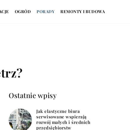
ACJE
OGRÓD
PORADY
REMONTY I BUDOWA
trz?
Ostatnie wpisy
Jak elastyczne biura
serwisowane wspierają
rozwój małych i średnich
przedsiębiorstw