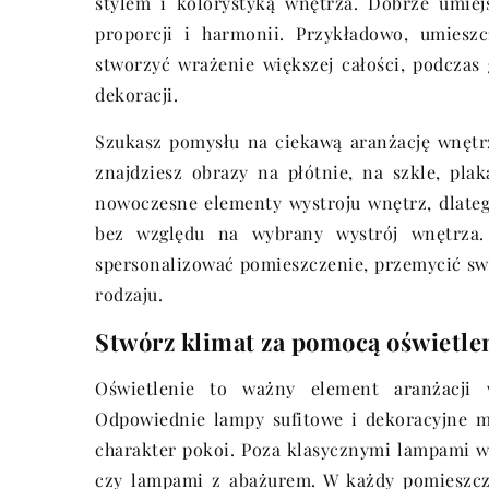
stylem i kolorystyką wnętrza. Dobrze umie
proporcji i harmonii. Przykładowo, umies
stworzyć wrażenie większej całości, podczas
dekoracji.
Szukasz pomysłu na ciekawą aranżację wnęt
znajdziesz obrazy na płótnie, na szkle, pla
nowoczesne elementy wystroju wnętrz, dlateg
bez względu na wybrany wystrój wnętrza.
spersonalizować pomieszczenie, przemycić swo
rodzaju.
Stwórz klimat za pomocą oświetle
Oświetlenie to ważny element aranżacji 
Odpowiednie lampy sufitowe i dekoracyjne m
charakter pokoi. Poza klasycznymi lampami w
czy lampami z abażurem. W każdy pomieszcze