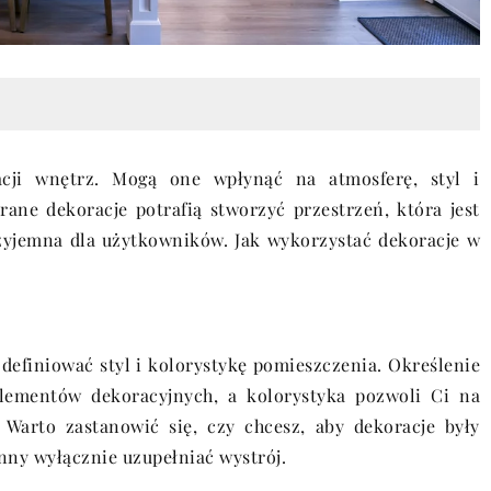
cji wnętrz. Mogą one wpłynąć na atmosferę, styl i
ane dekoracje potrafią stworzyć przestrzeń, która jest
rzyjemna dla użytkowników. Jak wykorzystać dekoracje w
definiować styl i kolorystykę pomieszczenia. Określenie
ementów dekoracyjnych, a kolorystyka pozwoli Ci na
arto zastanowić się, czy chcesz, aby dekoracje były
ny wyłącznie uzupełniać wystrój.