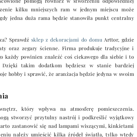
jscowione pomogą również w stworzeniu odpowiedniej
zczenie kilku mniejszych ram w jednym miejscu może
 gdy jedna duża rama będzie stanowiła punkt centralny
rza? Sprawdź
sklep z dekoracjami do domu
Arttor, gdzie
katy oraz zegary ścienne. Firma produkuje tradycyjne i
o każdy powinien znaleźć coś ciekawego dla siebie i to
 Dzięki takim dodatkom będziesz w stanie bardziej
je hobby i sprawić, że aranżacja będzie jedyna w swoim
nia
wnętrz, który wpływa na atmosferę pomieszczenia.
ogą stworzyć przytulny nastrój i podkreślić wyjątkowy
arto zastanowić się nad lampami wiszącymi, kinkietami
niu należy umieścić kilka źródeł światła, tylko wtedy