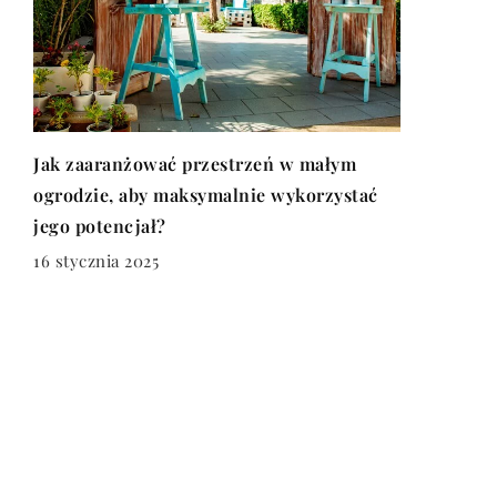
Jak zaaranżować przestrzeń w małym
ogrodzie, aby maksymalnie wykorzystać
jego potencjał?
16 stycznia 2025