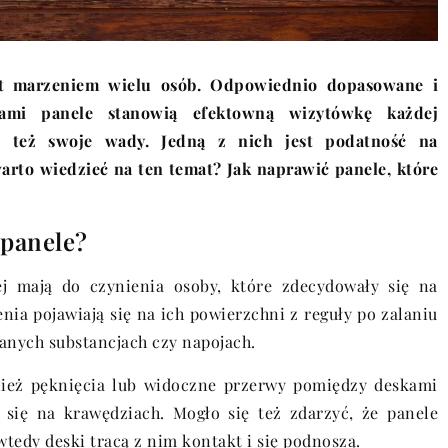
t marzeniem wielu osób. Odpowiednio dopasowane i
ami panele stanowią efektowną wizytówkę każdej
ją też swoje wady. Jedną z nich jest podatność na
arto wiedzieć na ten temat? Jak naprawić panele, które
 panele?
j mają do czynienia osoby, które zdecydowały się na
ia pojawiają się na ich powierzchni z reguły po zalaniu
anych substancjach czy napojach.
ież pęknięcia lub widoczne przerwy pomiędzy deskami
 się na krawędziach. Mogło się też zdarzyć, że panele
edy deski tracą z nim kontakt i się podnoszą.