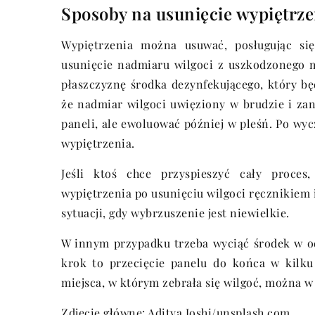
Sposoby na usunięcie wypiętrz
Wypiętrzenia można usuwać, posługując się
usunięcie nadmiaru wilgoci z uszkodzonego m
płaszczyznę środka dezynfekującego, który bę
że nadmiar wilgoci uwięziony w brudzie i za
paneli, ale ewoluować później w pleśń. Po wy
wypiętrzenia.
Jeśli ktoś chce przyspieszyć cały proces
wypiętrzenia po usunięciu wilgoci ręcznikiem 
sytuacji, gdy wybrzuszenie jest niewielkie.
W innym przypadku trzeba wyciąć środek w od
krok to przecięcie panelu do końca w kilku
miejsca, w którym zebrała się wilgoć, można w
Zdjęcie główne: Aditya Joshi/unsplash.com