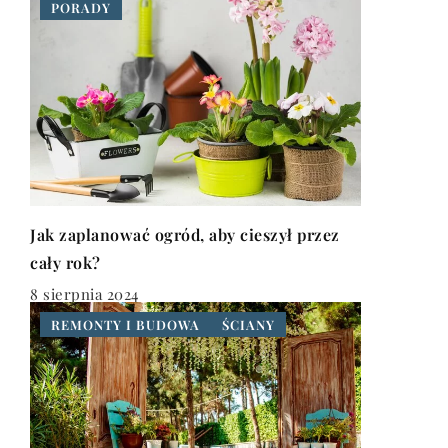
PORADY
Jak zaplanować ogród, aby cieszył przez
cały rok?
8 sierpnia 2024
REMONTY I BUDOWA
ŚCIANY