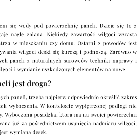
m się wody pod powierzchnię paneli. Dzieje się to z
taje nagle zalana. Niekiedy zawartość wilgoci wzrasta
etrza w mieszkaniu czy domu. Ostatni z powodów jest
ływania wilgoci deski się kurczą i podnoszą. Zarówno w
ych paneli z naturalnych surowców techniki naprawy i
wilgoci i wymianie uszkodzonych elementów na nowe.
li jest droga?
ch paneli, trzeba najpierw odpowiednio określić zakres
ek wyboczenia. W kontekście wypiętrzonej podłogi nie
y. Wyboczona posadzka, która ma na swojej powierzchni
wana już za pośrednictwem usunięcia nadmiaru wilgoci.
jest wymiana desek.