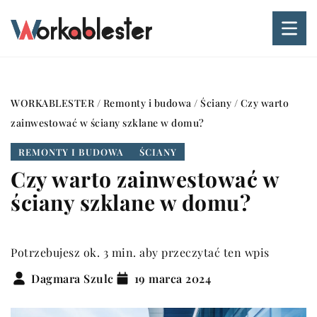
WORKABLESTER
/
Remonty i budowa
/
Ściany
/
Czy warto
zainwestować w ściany szklane w domu?
REMONTY I BUDOWA
ŚCIANY
Czy warto zainwestować w
ściany szklane w domu?
Potrzebujesz ok. 3 min. aby przeczytać ten wpis
Dagmara Szulc
19 marca 2024