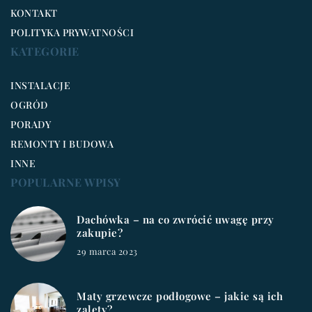
KONTAKT
POLITYKA PRYWATNOŚCI
KATEGORIE
INSTALACJE
OGRÓD
PORADY
REMONTY I BUDOWA
INNE
POPULARNE WPISY
Dachówka – na co zwrócić uwagę przy
zakupie?
29 marca 2023
Maty grzewcze podłogowe – jakie są ich
zalety?