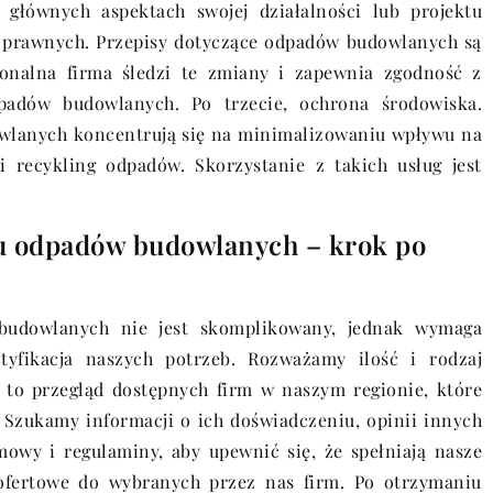
a głównych aspektach swojej działalności lub projektu
 prawnych. Przepisy dotyczące odpadów budowlanych są
sjonalna firma śledzi te zmiany i zapewnia zgodność z
padów budowlanych. Po trzecie, ochrona środowiska.
owlanych koncentrują się na minimalizowaniu wpływu na
 recykling odpadów. Skorzystanie z takich usług jest
ru odpadów budowlanych – krok po
budowlanych nie jest skomplikowany, jednak wymaga
tyfikacja naszych potrzeb. Rozważamy ilość i rodzaj
 to przegląd dostępnych firm w naszym regionie, które
 Szukamy informacji o ich doświadczeniu, opinii innych
mowy i regulaminy, aby upewnić się, że spełniają nasze
ofertowe do wybranych przez nas firm. Po otrzymaniu