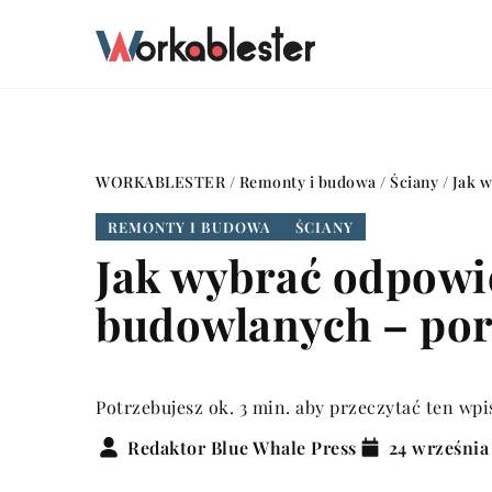
WORKABLESTER
/
Remonty i budowa
/
Ściany
/
Jak w
REMONTY I BUDOWA
ŚCIANY
Jak wybrać odpowi
budowlanych – pora
Potrzebujesz ok. 3 min. aby przeczytać ten wpi
Redaktor Blue Whale Press
24 września