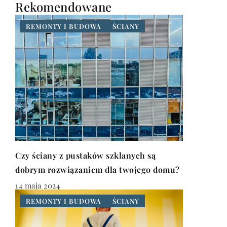
Rekomendowane
REMONTY I BUDOWA
ŚCIANY
Czy ściany z pustaków szklanych są
dobrym rozwiązaniem dla twojego domu?
14 maja 2024
REMONTY I BUDOWA
ŚCIANY