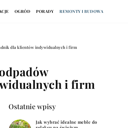
ACJE
OGRÓD
PORADY
REMONTY I BUDOWA
nik dla klientów indywidualnych i firm
u odpadów
widualnych i firm
Ostatnie wpisy
Jak wybrać idealne meble do
relaksu na świeżym