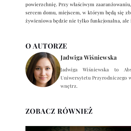
powierzchnię. Przy właściwym zaaranżowaniu,
sercem domu, miejscem, w którym będą się zb
żywieniowa będzie nie tylko funkcjonalna, ale 
O AUTORZE
Jadwiga Wiśniewska
Jadwiga Wiśniewska to Abs
Uniwersytetu Przyrodniczego w
wnętrz.
ZOBACZ RÓWNIEŻ