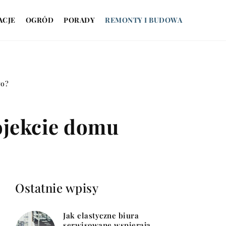
ACJE
OGRÓD
PORADY
REMONTY I BUDOWA
go?
ojekcie domu
Ostatnie wpisy
Jak elastyczne biura
serwisowane wspierają