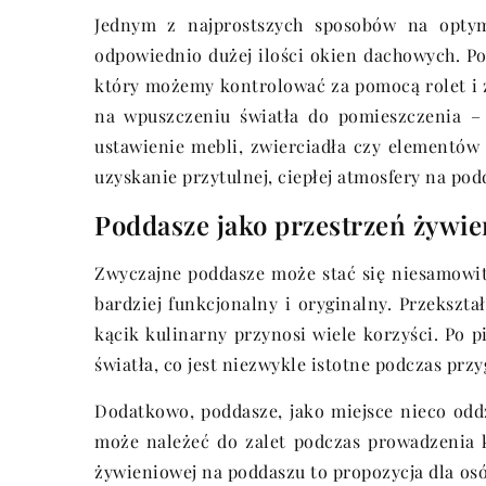
Jednym z najprostszych sposobów na optyma
odpowiednio dużej ilości okien dachowych. P
który możemy kontrolować za pomocą rolet i z
na wpuszczeniu światła do pomieszczenia – 
ustawienie mebli, zwierciadła czy elementów
uzyskanie przytulnej, ciepłej atmosfery na pod
Poddasze jako przestrzeń żywi
Zwyczajne poddasze może stać się niesamowitą
bardziej funkcjonalny i oryginalny. Przeksz
kącik kulinarny przynosi wiele korzyści. Po
światła, co jest niezwykle istotne podczas prz
Dodatkowo, poddasze, jako miejsce nieco odd
może należeć do zalet podczas prowadzenia 
żywieniowej na poddaszu to propozycja dla os