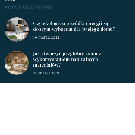
POPULARNE WPISY
Czy ekologiczne źródła energii są
dobrym wyborem dla twojego domu?
19 marca 2024
Jak stworzyć przytulny salon z
wykorzystaniem naturalnych
materiałów?
20 marca 2025
workablester.pl © 2023. Wszelkie prawa zastrzeżone.
W ramach naszej witryny stosujemy pliki cookies. Korzystanie
z witryny bez zmiany ustawień dot. cookies oznacza, że będą
one zamieszczane w Państwa urządzeniu końcowym. Zmiany
ustawień można dokonać w każdym momencie. Więcej